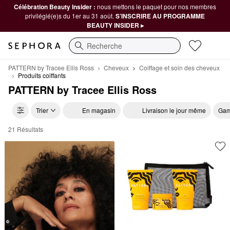
Célébration Beauty Insider :
nous mettons le paquet pour nos membres
privilégié(e)s du 1er au 31 août.
S’INSCRIRE AU PROGRAMME
BEAUTY INSIDER ▸
Recherche
PATTERN by Tracee Ellis Ross
Cheveux
Coiffage et soin des cheveux
Produits coiffants
PATTERN by Tracee Ellis Ross
Trier
En magasin
Livraison le jour même
Gam
21 Résultats
PATTERN by Tracee Ellis Ross Produits coiffants