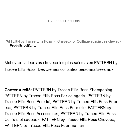
1-21 de 21 Résultats
PATTERN by Tracee Ellis Ross
Cheveux
Coiffage et soin des cheveux
Produits coiffants
Mettez en valeur vos cheveux les plus sains avec PATTERN by
Tracee Ellis Ross. Des crèmes coiffantes personnalisées aux
pinceaux novateurs, vous trouverez des solutions
incontournables pour chaque élément de votre rituel.
Est-ce que Sephora offre des produits PATTERN by Tracee
Contenu relié:
PATTERN by Tracee Ellis Ross Shampooing
,
PATTERN by Tracee Ellis Ross Par catégorie
,
PATTERN by
Ellis Ross?
Tracee Ellis Ross Pour lui
,
PATTERN by Tracee Ellis Ross Pour
Sephora propose de nombreux produits pour les
cheveux
eux
,
PATTERN by Tracee Ellis Ross Pour elle
,
PATTERN by
PATTERN by Tracee Ellis Ross. À la recherche
d’un shampoing et
Tracee Ellis Ross Accessoires
,
PATTERN by Tracee Ellis Ross
revitalisant
? Découvrez des essentiels ultralégers, des options
Coffrets et cadeaux
,
PATTERN by Tracee Ellis Ross Cheveux
,
hydratantes, des formules purifiantes et bien plus encore.
PATTERN by Tracee Ellis Ross Pour maman