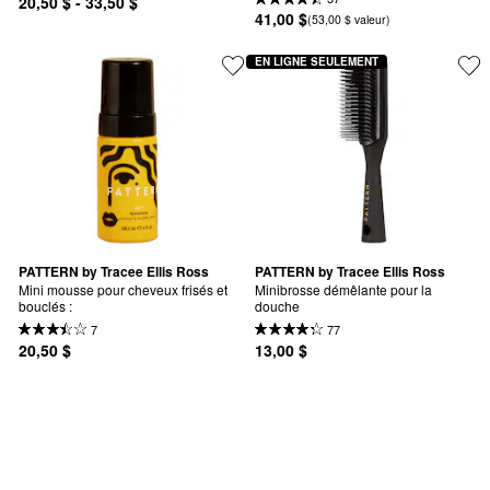
20,50 $ - 33,50 $
41,00 $
(53,00 $ valeur)
EN LIGNE SEULEMENT
PATTERN by Tracee Ellis Ross
PATTERN by Tracee Ellis Ross
Mini mousse pour cheveux frisés et 
Minibrosse démêlante pour la 
bouclés :
douche
7
77
20,50 $
13,00 $