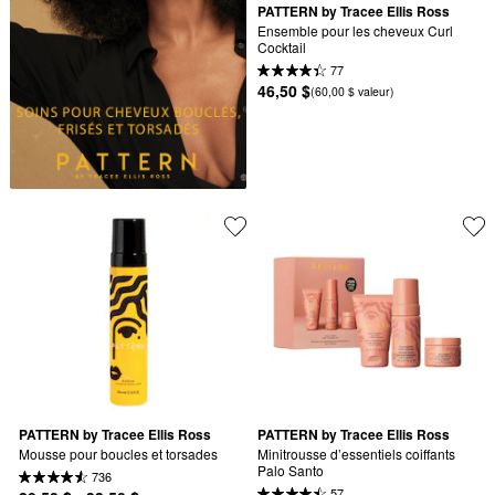
PATTERN by Tracee Ellis Ross
Ensemble pour les cheveux Curl 
Cocktail
77
46,50 $
(60,00 $ valeur)
PATTERN by Tracee Ellis Ross
PATTERN by Tracee Ellis Ross
Mousse pour boucles et torsades
Minitrousse d’essentiels coiffants 
Palo Santo
736
57