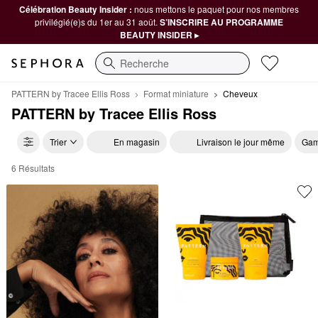
Célébration Beauty Insider :
nous mettons le paquet pour nos membres
privilégié(e)s du 1er au 31 août.
S’INSCRIRE AU PROGRAMME
BEAUTY INSIDER ▸
Recherche
PATTERN by Tracee Ellis Ross
Format miniature
Cheveux
PATTERN by Tracee Ellis Ross
Trier
En magasin
Livraison le jour même
Gam
6 Résultats
PATTERN by Tracee Ellis Ross Cheveux