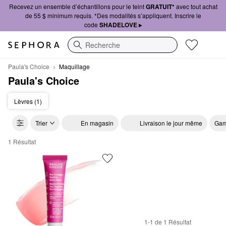
Recevez un ensemble d’échantillons pour le teint
GRATUIT*
avec tout achat
de 55 $ minimum requis. *Des modalités s’appliquent. Inscrire le
code
SHADELOVE ▸
Recherche
Paula's Choice
Maquillage
Paula's Choice
Lèvres (1)
Trier
En magasin
Livraison le jour même
Gam
1 Résultat
Paula's Choice Maquillage
1-1 de 1 Résultat