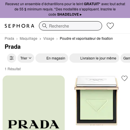
Recevez un ensemble d’échantillons pour le teint
GRATUIT*
avec tout achat
de 55 $ minimum requis. *Des modalités s’appliquent. Inscrire le
code
SHADELOVE ▸
Recherche
Prada
Maquillage
Visage
Poudre et vaporisateur de fixation
Prada
Trier
En magasin
Livraison le jour même
Gam
1 Résultat
Prada Poudre et vaporisateur de fixation