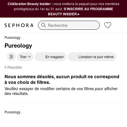
Célébration Beauty Insider :
nous mettons le paquet pour nos membres
privilégié(e)s du 1er au 31 août.
S’INSCRIRE AU PROGRAMME
BEAUTY INSIDER ▸
Recherche
Pureology
Pureology
Trier
En magasin
Livraison le jour même
0 Résultats
Pureology Pour maman
Nous sommes désolés, aucun produit ne correspond 
à vos choix de filtres.
Veuillez essayer de modifier certains de vos filtres pour afficher
des résultats.
Pureology