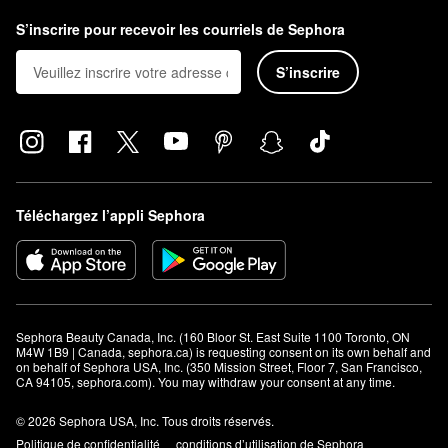
Pureology
sont spécialement conçus pour fortifier les cheveux
S’inscrire pour recevoir les courriels de Sephora
clairs et garder le cuivré sous contrôle. La formule sans sulfate
s’attaque également aux dommages, aux cassures et aux pointes
S’inscrire
fourchues.
Téléchargez l’appli Sephora
Sephora Beauty Canada, Inc. (160 Bloor St. East Suite 1100 Toronto, ON 
M4W 1B9 | Canada, sephora.ca) is requesting consent on its own behalf and 
on behalf of Sephora USA, Inc. (350 Mission Street, Floor 7, San Francisco, 
CA 94105, sephora.com). You may withdraw your consent at any time.
© 2026 Sephora USA, Inc. Tous droits réservés.
Politique de confidentialité
conditions d’utilisation de Sephora