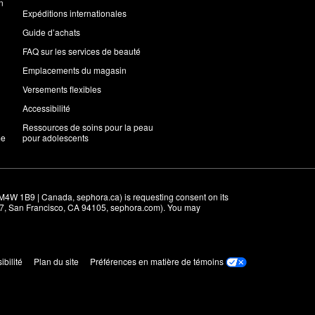
n
Expéditions internationales
Guide d’achats
FAQ sur les services de beauté
Emplacements du magasin
Versements flexibles
Accessibilité
Ressources de soins pour la peau
me
pour adolescents
M4W 1B9 | Canada, sephora.ca) is requesting consent on its 
r 7, San Francisco, CA 94105, sephora.com). You may 
ibilité
Plan du site
Préférences en matière de témoins