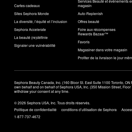
Services Beauté et événements e
Cartes-cadeaux
magasin
Sites Sephora Monde
Auto-Replenish
La diversité, l’équité et l’inclusion
Offres beauté
Sephora Accelerate
Foire aux récompenses
Rewards Bazaar™
La beauté (re)définie
Favoris
Signaler une vulnérabilité
Magasiner dans votre magasin
Profiter de la livraison le jour mê
Sephora Beauty Canada, Inc. (160 Bloor St. East Suite 1100 Toronto, ON 
own behalf and on behalf of Sephora USA, Inc. (350 Mission Street, Floo
withdraw your consent at any time.
© 2026 Sephora USA, Inc. Tous droits réservés.
Politique de confidentialité
conditions d’utilisation de Sephora
Access
1-877-737-4672