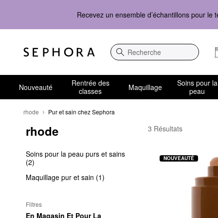
Recevez un ensemble d’échantillons pour le t
Recherche
Rentrée des
Soins pour la
Nouveauté
Maquillage
classes
peau
rhode
Pur et sain chez Sephora
rhode
rhode Pur et sain che
3 Résultats
Soins pour la peau purs et sains
NOUVEAUTÉ
(2)
Maquillage pur et sain (1)
Filtres
En Magasin Et Pour La 