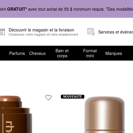
eint
GRATUIT*
avec tout achat de 55 $ minimum requis. *Des modalités 
Découvrir le magasin et la livraison
Services et évén
Choisissez votre magasin et votre emplacement
Bain et
Format
Parfums
Cheveux
Marques
corps
mini
z Sephora
NOUVEAUTÉ