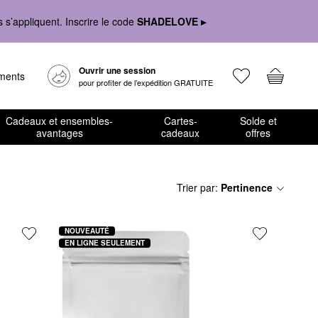
s’appliquent. Inscrire le code
SHADELOVE ▸
Ouvrir une session
ements
pour profiter de l’expédition GRATUITE
Cadeaux et ensembles-
Cartes-
Solde et
avantages
cadeaux
offres
Trier par
:
Pertinence
NOUVEAUTÉ
EN LIGNE SEULEMENT