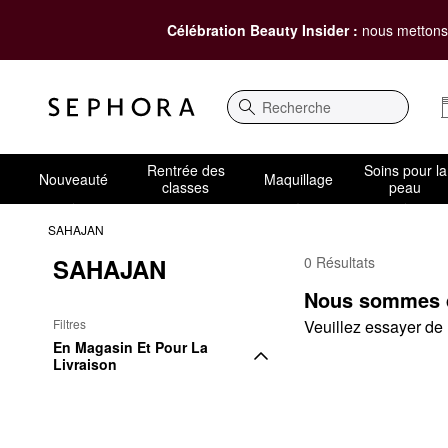
Célébration Beauty Insider :
nous mettons 
Recherche
Rentrée des
Soins pour la
Nouveauté
Maquillage
classes
peau
SAHAJAN
SAHAJAN
0 Résultats
SAHAJAN Pour mama
Nous sommes dé
Filtres
Veuillez essayer de m
En Magasin Et Pour La 
Livraison