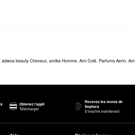
,
adwoa beauty Cheveux
,
amika Homme
,
Ami Colé
,
Parfums Aerin
,
Am
Recevez les textos de
 à
Obtenez l’appli
Sephora
Télécharger
S’inscrire maintenant