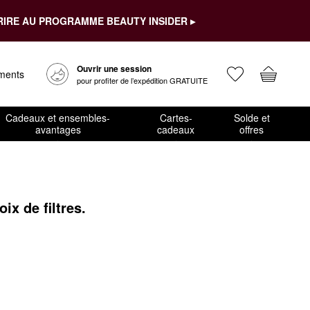
RIRE AU PROGRAMME BEAUTY INSIDER ▸
Ouvrir une session
ements
pour profiter de l’expédition GRATUITE
Cadeaux et ensembles-
Cartes-
Solde et
avantages
cadeaux
offres
x de filtres.