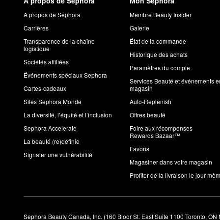
À propos de Sephora
Mon Sephora
À propos de Sephora
Membre Beauty Insider
Carrières
Galerie
Transparence de la chaîne
État de la commande
logistique
Historique des achats
Sociétés affiliées
Paramètres du compte
Événements spéciaux Sephora
Services Beauté et événements e
Cartes-cadeaux
magasin
Sites Sephora Monde
Auto-Replenish
La diversité, l’équité et l’inclusion
Offres beauté
Sephora Accelerate
Foire aux récompenses
Rewards Bazaar™
La beauté (re)définie
Favoris
Signaler une vulnérabilité
Magasiner dans votre magasin
Profiter de la livraison le jour mê
Sephora Beauty Canada, Inc. (160 Bloor St. East Suite 1100 Toronto, ON 