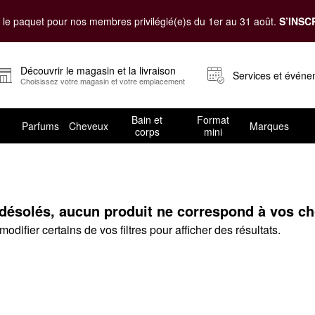
le paquet pour nos membres privilégié(e)s du 1er au 31 août.
S’INSC
Découvrir le magasin et la livraison
Services et évén
Choisissez votre magasin et votre emplacement
Bain et
Format
Parfums
Cheveux
Marques
corps
mini
n
solés, aucun produit ne correspond à vos choi
odifier certains de vos filtres pour afficher des résultats.