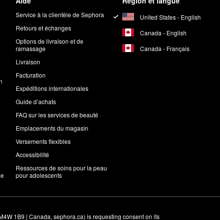
Aide
Région et langue
Service à la clientèle de Sephora
United States - English
Retours et échanges
Canada - English
Options de livraison et de
Canada - Français
ramassage
Livraison
Facturation
n
Expéditions internationales
Guide d’achats
FAQ sur les services de beauté
Emplacements du magasin
Versements flexibles
Accessibilité
Ressources de soins pour la peau
me
pour adolescents
M4W 1B9 | Canada, sephora.ca) is requesting consent on its 