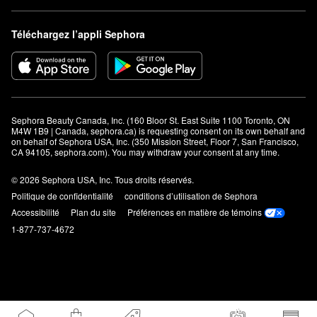
en davantage si vous recherchez une couleur plus intense.
Estompez du bout des doigts sur les pommettes et aux sur les
zones où vous voulez ajouter une touche de couleur.
Téléchargez l’appli Sephora
Sephora Beauty Canada, Inc. (160 Bloor St. East Suite 1100 Toronto, ON 
M4W 1B9 | Canada, sephora.ca) is requesting consent on its own behalf and 
on behalf of Sephora USA, Inc. (350 Mission Street, Floor 7, San Francisco, 
CA 94105, sephora.com). You may withdraw your consent at any time.
© 2026 Sephora USA, Inc. Tous droits réservés.
Politique de confidentialité
conditions d’utilisation de Sephora
Accessibilité
Plan du site
Préférences en matière de témoins
1-877-737-4672