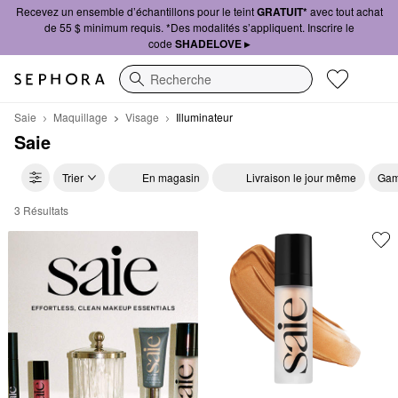
Recevez un ensemble d’échantillons pour le teint
GRATUIT*
avec tout achat
de 55 $ minimum requis. *Des modalités s’appliquent. Inscrire le
code
SHADELOVE ▸
Recherche
Saie
Maquillage
Visage
Illuminateur
Saie
Trier
En magasin
Livraison le jour même
Gam
3 Résultats
Saie Illuminateur