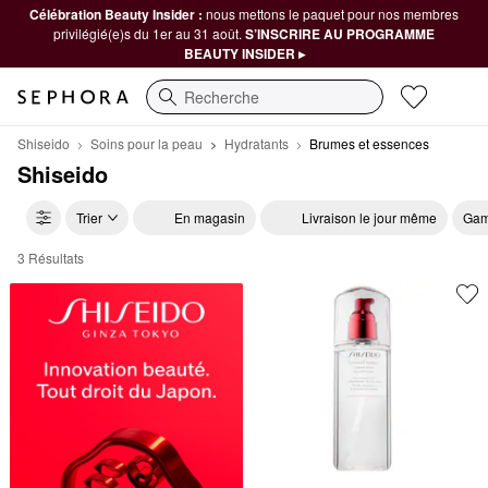
Célébration Beauty Insider :
nous mettons le paquet pour nos membres
privilégié(e)s du 1er au 31 août.
S’INSCRIRE AU PROGRAMME
BEAUTY INSIDER ▸
Recherche
Shiseido
Soins pour la peau
Hydratants
Brumes et essences
Shiseido
Trier
En magasin
Livraison le jour même
Gam
3 Résultats
Shiseido Brumes et essences