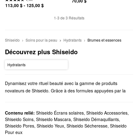
70,00 $
113,00 $ - 125,00 $
1-3 de 3 Résultats
Shiseido
Soins pour la peau
Hydratants
Brumes et essences
Découvrez plus Shiseido
Hydratants
Dynamisez votre rituel beauté avec la gamme de produits
novateurs de Shiseido. Grâce à des formules appuyées par la
science permettant d’atteindre des résultats optimaux, cette
gamme propose des incontournables en matières
de
Contenu relié:
maquillage
d’outils
Shiseido Écrans solaires
de soins pour la peau
,
Shiseido Accessories
et plus encore.
,
Shiseido Soins
,
Shiseido Mascara
,
Shiseido Démaquillants
,
Sephora offre-t-elle des produits Shiseido?
Shiseido Pores
,
Shiseido Yeux
,
Shiseido Sécheresse
,
Shiseido
Nous offrons une foule de solutions beauté Shiseido chez
Pour eux
Sephora. Vous cherchez quelque chose pour dorloter votre teint?