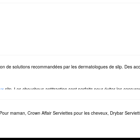
ction de solutions recommandées par les dermatologues de slip. Des acc
ux
slip. Les chouchous antitraction sont parfaits pour éviter les cassur
e rituel de maquillage. Si vous souhaitez éviter la friction pendant q
p Pour maman
,
Crown Affair Serviettes pour les cheveux
,
Drybar Serviet
r en soie pure standard/grand lit
est un produit populaire. Le tissu est c
ribue également à minimiser les signes de vieillissement.
pour cheveux, ne cherchez pas plus loin que les
petits chouchous Slipsi