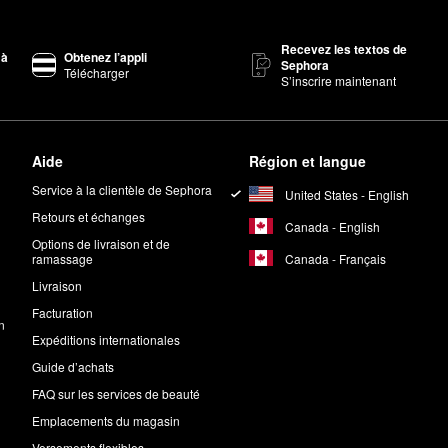
spécial et d’un revêtement slipsilkMC pour offrir une sensation de douc
ypes de cheveux.
Recevez les textos de
 à
Obtenez l’appli
Sephora
Télécharger
ier en fibre de qualité supérieure.
S’inscrire maintenant
cle froid ou délicat. Utilisez un détergent liquide ou un assouplissant a
culbutage.
Aide
Région et langue
Service à la clientèle de Sephora
United States - English
 en véritable soie de mûrier.
Retours et échanges
Canada - English
Options de livraison et de
Canada - Français
ramassage
Livraison
Facturation
n
Expéditions internationales
Guide d’achats
FAQ sur les services de beauté
Emplacements du magasin
Versements flexibles