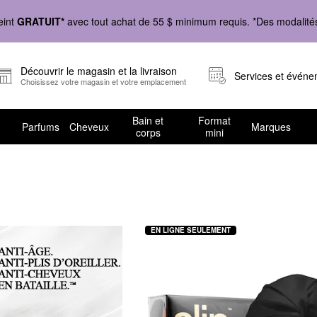
eint
GRATUIT*
avec tout achat de 55 $ minimum requis. *Des modalités 
Découvrir le magasin et la livraison
Services et évén
Choisissez votre magasin et votre emplacement
Bain et
Format
Parfums
Cheveux
Marques
corps
mini
es cheveux
EN LIGNE SEULEMENT