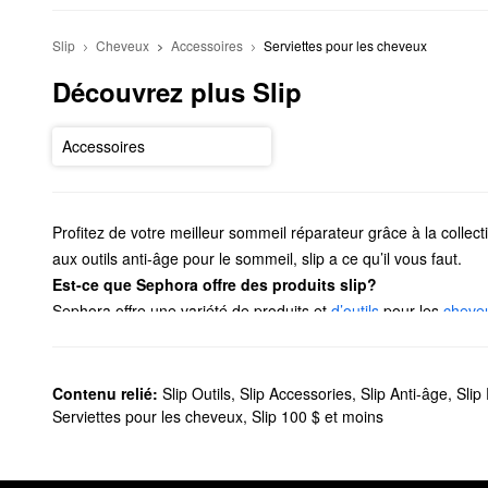
Slip
Cheveux
Accessoires
Serviettes pour les cheveux
Découvrez plus Slip
Accessoires
Profitez de votre meilleur sommeil réparateur grâce à la colle
aux outils anti-âge pour le sommeil, slip a ce qu’il vous faut.
Est-ce que Sephora offre des produits slip?
Sephora offre une variété de produits et
d’outils
pour les
cheve
que les bandes empêchent vos cheveux de se retrouver dans votr
les taies d’oreiller en soie de slip sont indispensables.
Quels sont les produits les plus vendus de slip?
Contenu relié:
Slip Outils
,
Slip Accessories
,
Slip Anti-âge
,
Sli
Convenant aux cheveux fins, moyens et épais, la
taie d’oreille
Serviettes pour les cheveux
,
Slip 100 $ et moins
les cheveux en bataille et les marques sur le visage, et il cont
Si vous souhaitez mettre à niveau votre collection d’attaches 