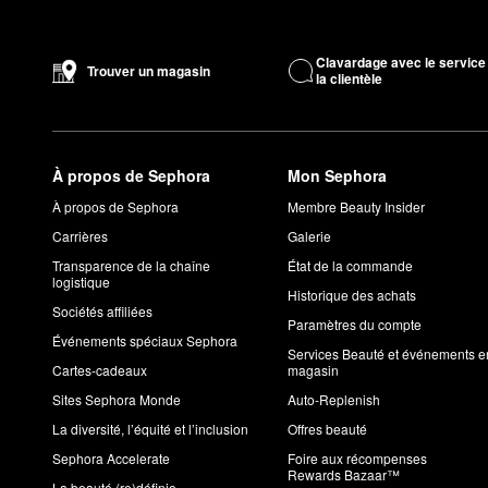
prix Best of Beauty du magazine Allure est doté d’un élastique 
ces chouchous minces sont conçus pour s’adapter à tous les t
Les taies d’oreiller de slip sont-elles en véritable soie?
Clavardage avec le service
Trouver un magasin
la clientèle
Oui, toutes les taies d’oreiller de slip sont faites de soie de mûr
Comment laver une taie d’oreiller en soie de slip?
Vous pouvez laver les taies d’oreiller de slip à la machine au cy
l’ombre. Assurez-vous d’éviter le javellisant ou le séchage par 
À propos de Sephora
Mon Sephora
Les chouchous slip sont-ils en véritable soie?
À propos de Sephora
Membre Beauty Insider
Oui. Comme les taies d’oreiller,
les chouchous de slip
sont faits
Carrières
Galerie
Transparence de la chaîne
État de la commande
logistique
Historique des achats
Sociétés affiliées
Paramètres du compte
Événements spéciaux Sephora
Services Beauté et événements e
Cartes-cadeaux
magasin
Sites Sephora Monde
Auto-Replenish
La diversité, l’équité et l’inclusion
Offres beauté
Sephora Accelerate
Foire aux récompenses
Rewards Bazaar™
La beauté (re)définie