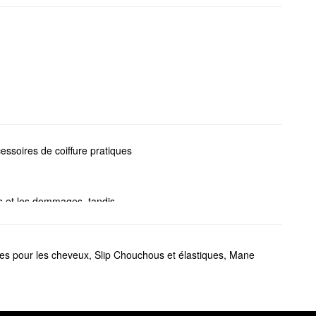
essoires de coiffure pratiques
es et les dommages, tandis
ue vous dormez, les turban et
tes pour les cheveux
,
Slip Chouchous et élastiques
,
Mane
onçu pour vous aider à éviter
lkMC
de slip. Ce gagnant du