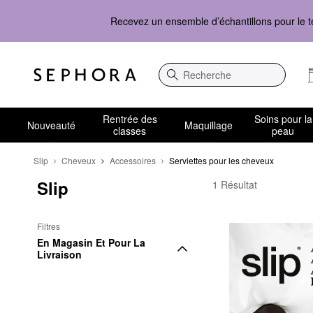
Recevez un ensemble d’échantillons pour le t
Recherche
Rentrée des
Soins pour la
Nouveauté
Maquillage
classes
peau
Slip
Cheveux
Accessoires
Serviettes pour les cheveux
Slip
Slip Serviettes pour l
1 Résultat
Filtres
En Magasin Et Pour La 
Livraison