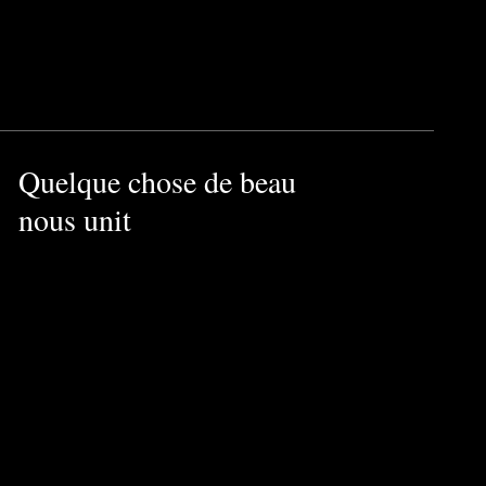
eur sur vos cheveux. De plus,
u pH neutre et laissez sécher à
Quelque chose de beau
nous unit