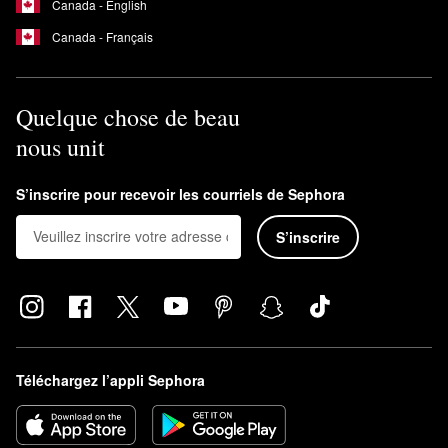
Canada - English
javellisant ou le séchage par culbutage.
Canada - Français
Les chouchous slip sont-ils en véritable soie?
Oui. Comme les taies d’oreiller,
les chouchous de slip
sont faits
en véritable soie de mûrier.
Quelque chose de beau
nous unit
S’inscrire pour recevoir les courriels de Sephora
S’inscrire
Téléchargez l’appli Sephora