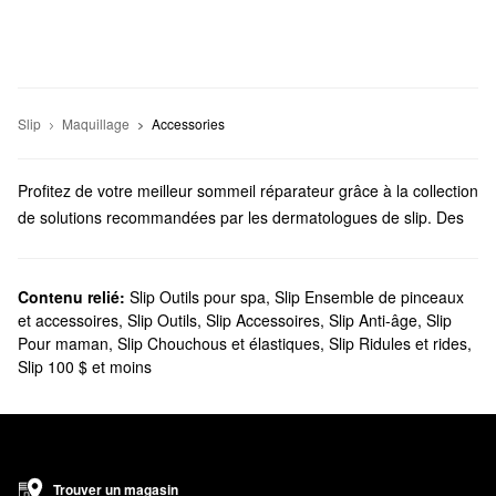
Slip
Maquillage
Accessories
Profitez de votre meilleur sommeil réparateur grâce à la collection
de solutions recommandées par les dermatologues de slip. Des
accessoires de coiffure pratiques aux outils anti-âge pour le
sommeil, slip a ce qu’il vous faut.
Est-ce que Sephora offre des produits slip?
Contenu relié:
Slip Outils pour spa
,
Slip Ensemble de pinceaux
et accessoires
,
Slip Outils
,
Slip Accessoires
,
Slip Anti-âge
,
Slip
Sephora offre une variété de produits et
d’outils
pour les
cheveux
Pour maman
,
Slip Chouchous et élastiques
,
Slip Ridules et rides
,
slip. Les chouchous antitraction sont parfaits pour éviter les
Slip 100 $ et moins
cassures et les dommages, tandis que les bandes empêchent
vos cheveux de se retrouver dans votre rituel de maquillage. Si
vous souhaitez éviter la friction pendant que vous dormez, les
turban et les taies d’oreiller en soie de slip sont indispensables.
Quels sont les produits les plus vendus de slip?
Trouver un magasin