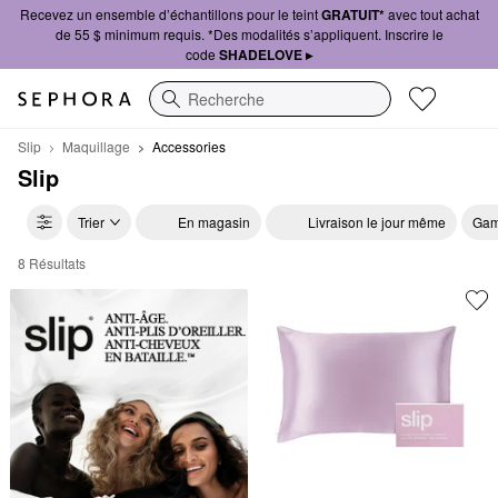
Recevez un ensemble d’échantillons pour le teint
GRATUIT*
avec tout achat
de 55 $ minimum requis. *Des modalités s’appliquent. Inscrire le
code
SHADELOVE ▸
Recherche
Slip
Maquillage
Accessories
Slip
Trier
En magasin
Livraison le jour même
Gam
8 Résultats
Slip Accessories