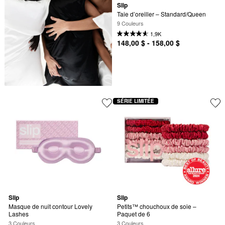
Slip
Taie d’oreiller – Standard/Queen
9 Couleurs
1,9K
148,00 $ - 158,00 $
SÉRIE LIMITÉE
Slip
Slip
Masque de nuit contour Lovely 
Petits™ chouchoux de soie – 
Lashes
Paquet de 6
3 Couleurs
3 Couleurs