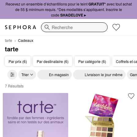
Recevez un ensemble d’échantillons pour le teint
GRATUIT*
avec tout achat
de 55 $ minimum requis. *Des modalités s’appliquent. Inscrire le
code
SHADELOVE ▸
Recherche
tarte
Cadeaux
tarte
Par prix (6)
Par destinataire (6)
Par catégorie (6)
Coffrets et 
Trier
En magasin
Livraison le jour même
Gam
7 Résultats
tarte Cadeaux