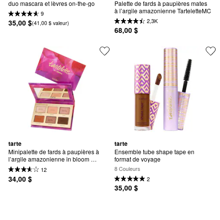
duo mascara et lèvres on-the-go
Palette de fards à paupières mates 
à l’argile amazonienne TarteletteMC
9
2,3K
35,00 $
(41,00 $ valeur)
68,00 $
tarte
tarte
Minipalette de fards à paupières à 
Ensemble tube shape tape en 
l’argile amazonienne in bloom 
format de voyage
tartelette™
8 Couleurs
12
34,00 $
2
35,00 $