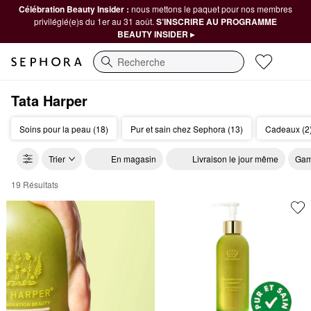
Célébration Beauty Insider :
nous mettons le paquet pour nos membres
privilégié(e)s du 1er au 31 août.
S’INSCRIRE AU PROGRAMME
BEAUTY INSIDER ▸
Recherche
Tata Harper
Soins pour la peau (18)
Pur et sain chez Sephora (13)
Cadeaux (2
Trier
En magasin
Livraison le jour même
Gam
19 Résultats
Tata Harper Skin Care