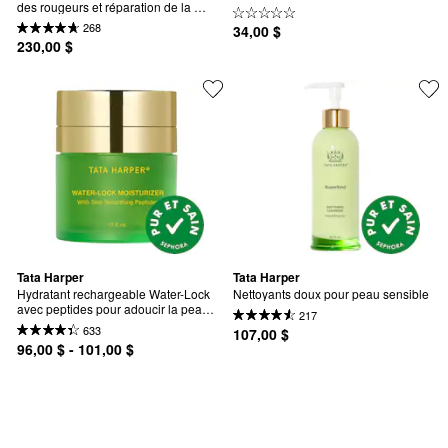
des rougeurs et réparation de la 
peau
268
34,00 $
230,00 $
Tata Harper
Tata Harper
Hydratant rechargeable Water-Lock 
Nettoyants doux pour peau sensible
avec peptides pour adoucir la peau 
217
et acide hyaluronique
633
107,00 $
96,00 $ - 101,00 $