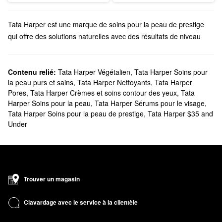
Tata Harper est une marque de soins pour la peau de prestige
qui offre des solutions naturelles avec des résultats de niveau
supérieur. Qu’il s’agisse de nettoyants et d’hydratants quotidiens,
de crèmes personnalisées ou de soins des yeux, Tata Harper
offre des formules fiables pour chaque étape de votre rituel.
Contenu relié:
Tata Harper Végétalien
,
Tata Harper Soins pour
la peau purs et sains
,
Tata Harper Nettoyants
,
Tata Harper
Est-ce que Sephora offre Tata Harper?
Pores
,
Tata Harper Crèmes et soins contour des yeux
,
Tata
Vous pouvez trouver de nombreux essentiels de
soins pour la
Harper Soins pour la peau
,
Tata Harper Sérums pour le visage
,
peau
de Tata Harper chez Sephora. À la recherche d’un nouvel
Tata Harper Soins pour la peau de prestige
,
Tata Harper $35 and
hydratant
? Parcourez les formules parfaites pour lisser, illuminer,
Under
définir les contours, purifier et plus encore.
Cherchez-vous à résoudre un problème plus précis avec un
soin
ciblé? Tata Harper offre une vaste gamme de solutions anti-âge
qui aident à minimiser l’apparence des rides, à adoucir la texture,
à cibler les taches pigmentaires et à ajouter de l’éclat.
Trouver un magasin
Quels sont les meilleurs vendeurs de Tata Harper?
Fait de microsphères d’abricot et de BHA, le
nettoyant exfoliant
Clavardage avec le service à la clientèle
régénérateur
à succès de Tata Harper nettoie les pores et polit