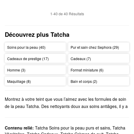
1-40 de 40 Résultats
Découvrez plus Tatcha
Soins pour la peau (40)
Pur et sain chez Sephora (29)
Cadeaux de prestige (17)
Cadeaux (7)
Homme (3)
Format miniature (6)
Maquillage (8)
Bain et corps (2)
Montrez à votre teint que vous l’aimez avec les formules de soin
de la peau Tatcha. Des nettoyants doux aux soins antiâges, il y a
tant de choix de haute qualité à explorer.
Est-ce que Sephora offre des produits Tatcha?
Tatcha est une marque exclusive à Sephora et nous offrons des
Contenu relié:
Tatcha Soins pour la peau purs et sains
,
Tatcha