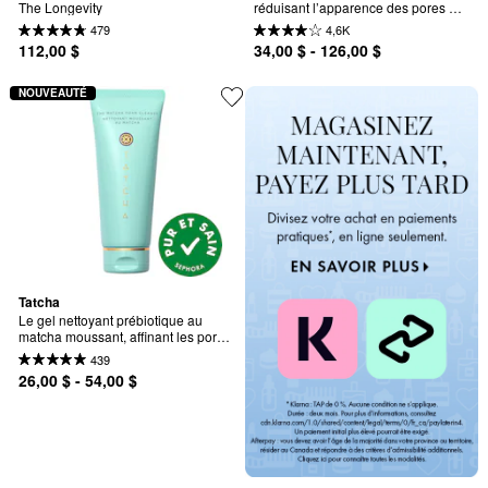
The Longevity
réduisant l’apparence des pores 
The Water Cream
479
4,6K
112,00 $
34,00 $ - 126,00 $
NOUVEAUTÉ
Tatcha
Le gel nettoyant prébiotique au 
matcha moussant, affinant les pores 
et régulant le sébum
439
26,00 $ - 54,00 $