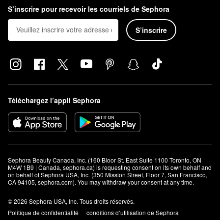
Que fait la base Hangover de Too Faced?
S’inscrire pour recevoir les courriels de Sephora
La
base Hangover de Too Faced
agit pour lisser et illuminer votre
teint tout en fixant votre maquillage, ce qui vous donne un look
S’inscrire
plus durable et un éclat de rosée stupéfiant.
Téléchargez l’appli Sephora
Sephora Beauty Canada, Inc. (160 Bloor St. East Suite 1100 Toronto, ON 
M4W 1B9 | Canada, sephora.ca) is requesting consent on its own behalf and 
on behalf of Sephora USA, Inc. (350 Mission Street, Floor 7, San Francisco, 
CA 94105, sephora.com). You may withdraw your consent at any time.
© 2026 Sephora USA, Inc. Tous droits réservés.
Politique de confidentialité
conditions d’utilisation de Sephora