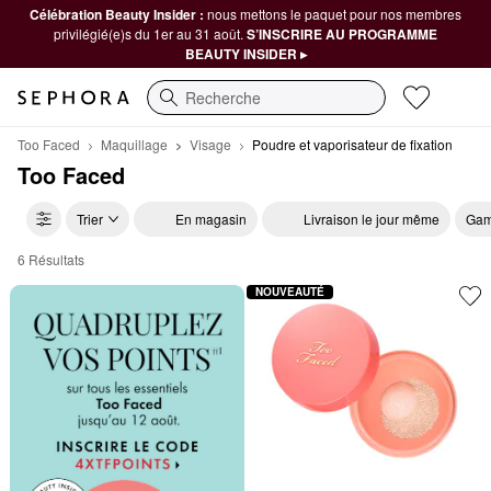
Célébration Beauty Insider :
nous mettons le paquet pour nos membres
privilégié(e)s du 1er au 31 août.
S’INSCRIRE AU PROGRAMME
BEAUTY INSIDER ▸
Recherche
Too Faced
Maquillage
Visage
Poudre et vaporisateur de fixation
Too Faced
Trier
En magasin
Livraison le jour même
Gam
6 Résultats
Too Faced Poudre et vaporisateur de fixation
NOUVEAUTÉ