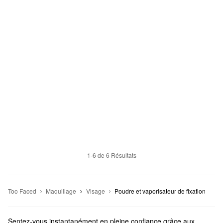
1-6 de 6 Résultats
Too Faced
Maquillage
Visage
Poudre et vaporisateur de fixation
Sentez-vous instantanément en pleine confiance grâce aux