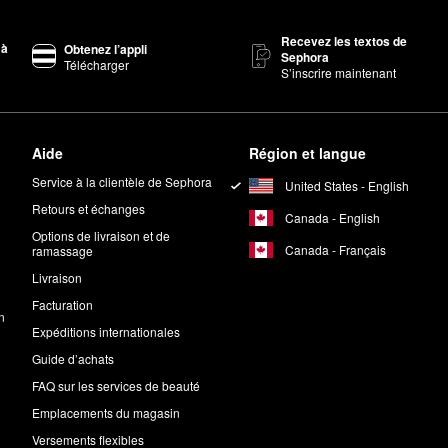
Recevez les textos de
 Roma
est un parfum Valentino très apprécié.
 à
Obtenez l’appli
Sephora
Télécharger
voitée. Ce parfum floral fruité combine des notes d’orange, de jasmin e
S’inscrire maintenant
m floral chaud avec un peu plus de mordant. Le mélange de fleurs de j
Aide
Région et langue
Service à la clientèle de Sephora
United States - English
Retours et échanges
s de violette, de vétiver et de gingembre.
Canada - English
Options de livraison et de
Canada - Français
ramassage
Livraison
Facturation
n
Expéditions internationales
Guide d’achats
FAQ sur les services de beauté
Emplacements du magasin
Versements flexibles