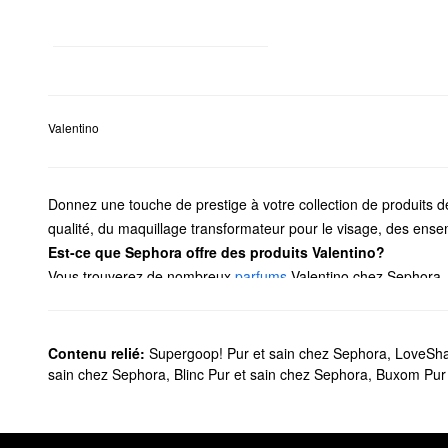
Valentino
Donnez une touche de prestige à votre collection de produits 
qualité, du maquillage transformateur pour le visage, des ens
Est-ce que Sephora offre des produits Valentino?
Vous trouverez de nombreux
parfums
Valentino chez Sephora. E
inspiré de Rome qui aura fière allure sur votre table de chevet. 
épicées pour
hommes
.
Assurez-vous de jeter un coup d’œil aux mini parfaitement porta
Contenu relié:
Supergoop! Pur et sain chez Sephora
,
LoveSha
déplacements, tandis que les ensembles de parfums sont un 
sain chez Sephora
,
Blinc Pur et sain chez Sephora
,
Buxom Pur 
Recherchez-vous du nouveau
maquillage
? Valentino offre une 
longue tenue, des fards à paupières à paillettes, des mascaras
plus encore.