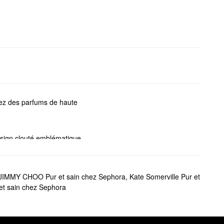
ez des parfums de haute
design clouté emblématique
 de Cologne chaudes et
afraîchissements lors de
JIMMY CHOO Pur et sain chez Sephora
,
Kate Somerville Pur et
et sain chez Sephora
 Explorez des fonds de teint
dres fixatrices modulables, et