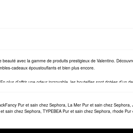
de beauté avec la gamme de produits prestigieux de Valentino.
Découvr
embles-cadeaux époustouflants et bien plus encore.
n plus d’offrir une odeur incroyable, les bouteilles sont dotées d’un 
Parcourez les favoris floraux et frais
pour femmes
, ainsi que les eaux
tifs de Valentino. Les vaporisateurs de voyage sont parfaits pour les r
ckFancy Pur et sain chez Sephora
,
La Mer Pur et sain chez Sephora
,
cadeau mémorable.
et sain chez Sephora
,
TYPEBEA Pur et sain chez Sephora
,
rhode Pur 
vaste gamme d’options pour les lèvres, le visage, les yeux et les joues.
 qui donnent du volume, des rouges à lèvres à effet percutant, des pou