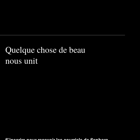
t de rose pour un fini
asmin, de cassis, de vanille
Quelque chose de beau
nous unit
S’inscrire pour recevoir les courriels de Sephora