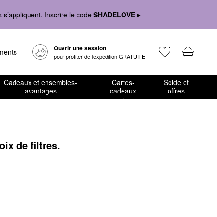
s’appliquent. Inscrire le code
SHADELOVE ▸
Ouvrir une session
ements
pour profiter de l’expédition GRATUITE
Cadeaux et ensembles-
Cartes-
Solde et
avantages
cadeaux
offres
x de filtres.