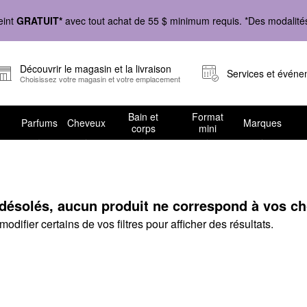
eint
GRATUIT*
avec tout achat de 55 $ minimum requis. *Des modalités 
Découvrir le magasin et la livraison
Services et évén
Choisissez votre magasin et votre emplacement
Bain et
Format
Parfums
Cheveux
Marques
corps
mini
chez Sephora
solés, aucun produit ne correspond à vos choi
odifier certains de vos filtres pour afficher des résultats.