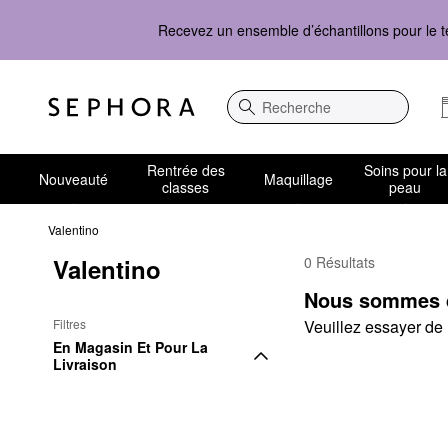
Recevez un ensemble d’échantillons pour le t
Recherche
Rentrée des
Soins pour la
Nouveauté
Maquillage
classes
peau
Valentino
Valentino
0 Résultats
Valentino Pur et sain 
Nous sommes dé
Filtres
Veuillez essayer de m
En Magasin Et Pour La 
Livraison