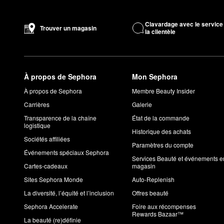
Quels sont les produits favoris de Valentino?
Dotée d’un doux arôme floral,
l’eau de parfum Donna Born in
Clavardage avec le service
Trouver un magasin
la clientèle
L’eau de parfum Born in Roma Coral Fantasy
est aussi très con
éclatant.
À quoi ressemble l’odeur de Donna de Valentino?
L’eau de parfum Donna Born in Roma
de Valentino est un parfu
À propos de Sephora
Mon Sephora
et de bois riche offre un charme très féminin et moderne.
À propos de Sephora
Membre Beauty Insider
À quoi ressemble l’odeur de Uomo de Valentino?
Carrières
Galerie
Uomo Born in Roma
est un parfum chaud et épicé avec des note
Transparence de la chaîne
État de la commande
logistique
Historique des achats
Sociétés affiliées
Paramètres du compte
Événements spéciaux Sephora
Services Beauté et événements e
Cartes-cadeaux
magasin
Sites Sephora Monde
Auto-Replenish
La diversité, l’équité et l’inclusion
Offres beauté
Sephora Accelerate
Foire aux récompenses
Rewards Bazaar™
La beauté (re)définie