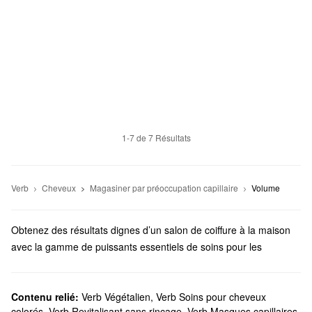
1-7 de 7 Résultats
Verb
Cheveux
Magasiner par préoccupation capillaire
Volume
Obtenez des résultats dignes d’un salon de coiffure à la maison
avec la gamme de puissants essentiels de soins pour les
cheveux Verb. Des vaporisateurs de protection contre la chaleur
aux masques réparateurs, il existe de nombreuses façons de
donner un nouvel éclat à votre look.
Contenu relié:
Verb Végétalien
,
Verb Soins pour cheveux
colorés
,
Verb Revitalisant sans rinçage
,
Verb Masques capillaires
,