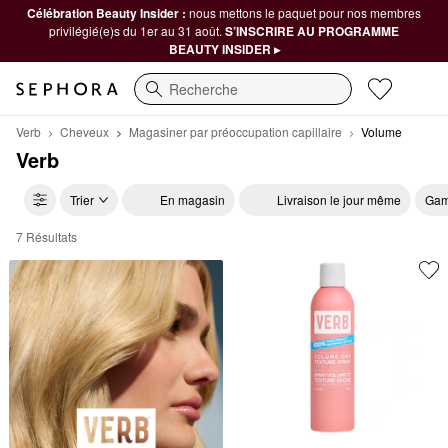
Célébration Beauty Insider :
nous mettons le paquet pour nos membres
privilégié(e)s du 1er au 31 août.
S’INSCRIRE AU PROGRAMME
BEAUTY INSIDER ▸
Recherche
Verb
Cheveux
Magasiner par préoccupation capillaire
Volume
Verb
Trier
En magasin
Livraison le jour même
Gam
7 Résultats
Verb Volume