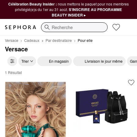
Célébration Beauty Insider :
nous mettons le paquet pour nos membres
privilégié(e)s du 1er au 31 août.
S’INSCRIRE AU PROGRAMME
BEAUTY INSIDER ▸
Recherche
Versace
Cadeaux
Par destinataire
Pour elle
Versace
Trier
En magasin
Livraison le jour même
Gam
1 Résultat
Versace Pour elle