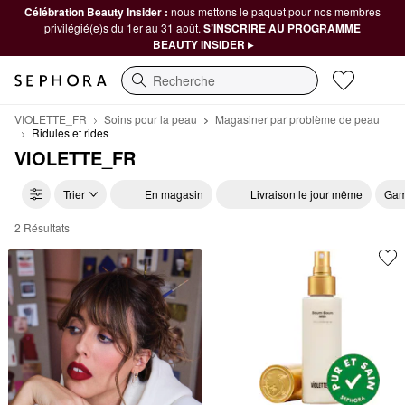
Célébration Beauty Insider :
nous mettons le paquet pour nos membres
privilégié(e)s du 1er au 31 août.
S’INSCRIRE AU PROGRAMME
BEAUTY INSIDER ▸
Recherche
VIOLETTE_FR
Soins pour la peau
Magasiner par problème de peau
Ridules et rides
VIOLETTE_FR
Trier
En magasin
Livraison le jour même
Gam
2 Résultats
VIOLETTE_FR Ridules et rides