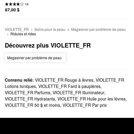
BOUM-BOUM MILK
14
67,00 $
VIOLETTE_FR
Soins pour la peau
Magasiner par problème de peau
Ridules et rides
Découvrez plus VIOLETTE_FR
Magasiner par problème de peau
Contenu relié:
VIOLETTE_FR Rouge à lèvres
,
VIOLETTE_FR
Lotions toniques
,
VIOLETTE_FR Fard à paupières
,
VIOLETTE_FR Parfums
,
VIOLETTE_FR Illuminateur
,
VIOLETTE_FR Hydratants
,
VIOLETTE_FR Huile pour les lèvres
,
VIOLETTE_FR 50 $ et moins
,
VIOLETTE_FR Par prix