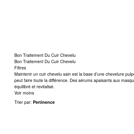
Bon Traitement Du Cuir Chevelu
Bon Traitement Du Cuir Chevelu
Filtres
Bon Traitement Du Cuir Chevelu
Maintenir un cuir chevelu sain est la base d’une chevelure pul
peut faire toute la différence. Des sérums apaisants aux masqu
équilibré et revitalisé.
Voir moins
Trier par
:
Pertinence