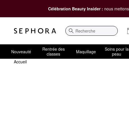
Célébration Beauty Insider :
nous mettons 
Recherche
Rentrée des
Soins pour la
Nouveauté
Maquillage
classes
peau
Accueil