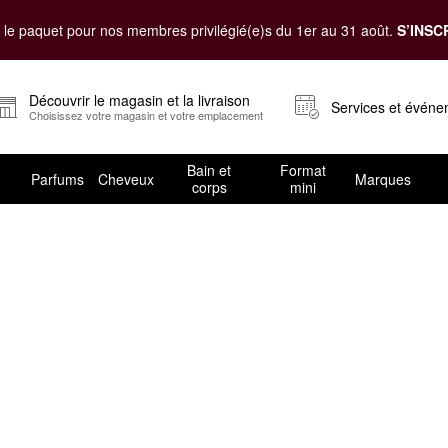
le paquet pour nos membres privilégié(e)s du 1er au 31 août.
S’INSC
Découvrir le magasin et la livraison
Services et évén
Choisissez votre magasin et votre emplacement
Bain et
Format
Parfums
Cheveux
Marques
corps
mini