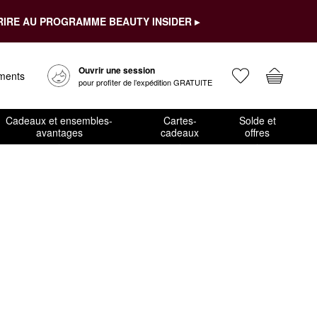
RIRE AU PROGRAMME BEAUTY INSIDER ▸
Ouvrir une session
ements
pour profiter de l’expédition GRATUITE
Cadeaux et ensembles-
Cartes-
Solde et
avantages
cadeaux
offres