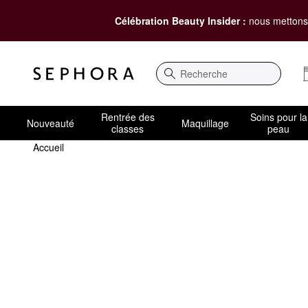
Célébration Beauty Insider :
nous mettons 
Recherche
Rentrée des
Soins pour la
Nouveauté
Maquillage
classes
peau
Accueil