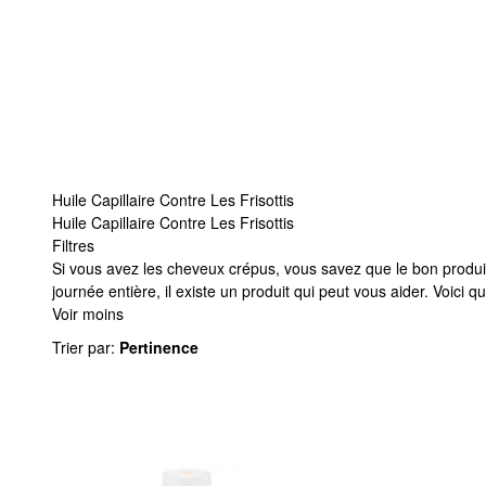
Huile Capillaire Contre Les Frisottis
Huile Capillaire Contre Les Frisottis
Filtres
Huile Capillaire Contre Les Frisottis
Si vous avez les cheveux crépus, vous savez que le bon produit
journée entière, il existe un produit qui peut vous aider. Voici 
Voir moins
Trier par
:
Pertinence