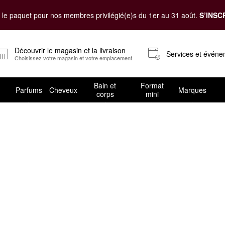
le paquet pour nos membres privilégié(e)s du 1er au 31 août.
S’INSC
Découvrir le magasin et la livraison
Services et évén
Choisissez votre magasin et votre emplacement
Bain et
Format
Parfums
Cheveux
Marques
corps
mini