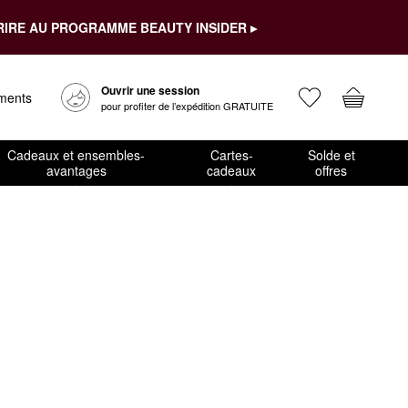
RIRE AU PROGRAMME BEAUTY INSIDER ▸
Ouvrir une session
ements
pour profiter de l’expédition GRATUITE
Cadeaux et ensembles-
Cartes-
Solde et
avantages
cadeaux
offres