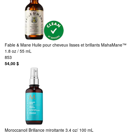
Fable & Mane
Huile pour cheveux lisses et brillants MahaMane™
1.8 oz / 55 mL
853
54,00 $
Moroccanoil
Brillance miroitante 3.4 oz/ 100 mL