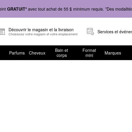
eint
GRATUIT*
avec tout achat de 55 $ minimum requis. *Des modalités 
Découvrir le magasin et la livraison
Services et évén
Choisissez votre magasin et votre emplacement
Bain et
Format
Parfums
Cheveux
Marques
corps
mini