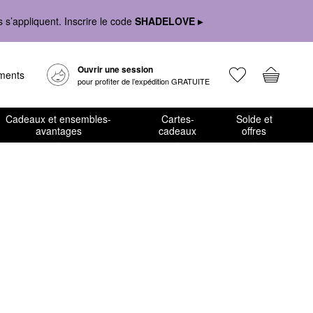
s’appliquent. Inscrire le code
SHADELOVE ▸
Ouvrir une session
ements
pour profiter de l’expédition GRATUITE
Cadeaux et ensembles-
Cartes-
Solde et
avantages
cadeaux
offres