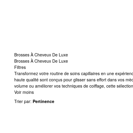
Brosses À Cheveux De Luxe
Brosses À Cheveux De Luxe
Filtres
Brosses À Cheveux De Luxe
Transformez votre routine de soins capillaires en une expérien
haute qualité sont conçus pour glisser sans effort dans vos mè
volume ou améliorer vos techniques de coiffage, cette sélecti
Voir moins
Trier par
:
Pertinence