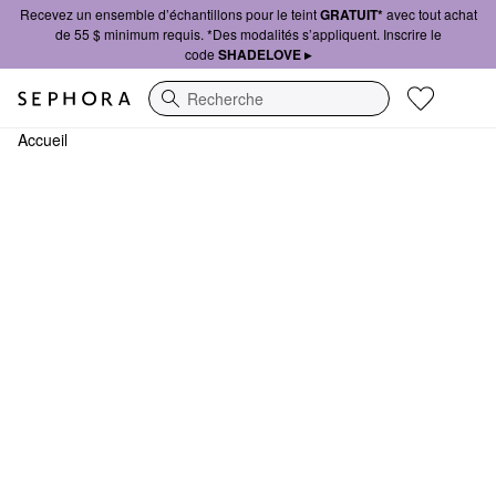
Recevez un ensemble d’échantillons pour le teint
GRATUIT*
avec tout achat
de 55 $ minimum requis. *Des modalités s’appliquent. Inscrire le
code
SHADELOVE ▸
Recherche
Accueil