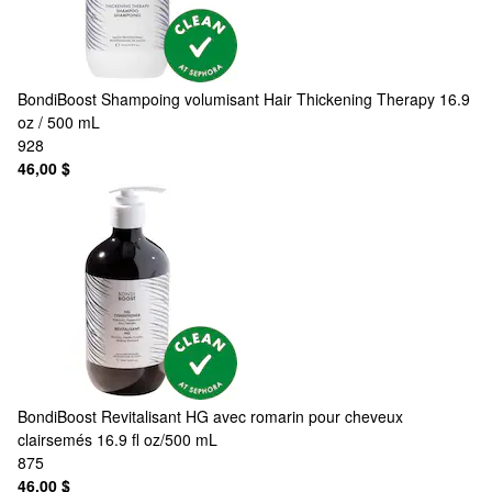
BondiBoost
Shampoing volumisant Hair Thickening Therapy 16.9
oz / 500 mL
928
46,00 $
BondiBoost
Revitalisant HG avec romarin pour cheveux
clairsemés 16.9 fl oz/500 mL
875
46,00 $