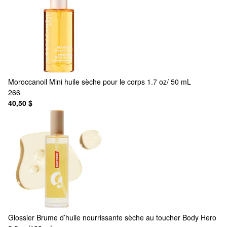
Moroccanoil
Mini huile sèche pour le corps 1.7 oz/ 50 mL
266
40,50 $
Glossier
Brume d’huile nourrissante sèche au toucher Body Hero