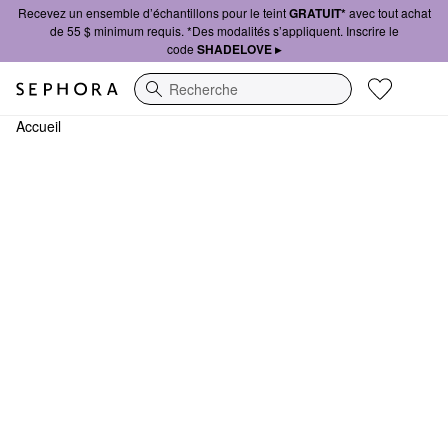
Recevez un ensemble d’échantillons pour le teint
GRATUIT*
avec tout achat
de 55 $ minimum requis. *Des modalités s’appliquent. Inscrire le
code
SHADELOVE ▸
Recherche
Accueil