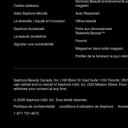
Services Beauté et événements e
Cartes-cadeaux
magasin
Sites Sephora Monde
Auto-Replenish
La diversité, l’équité et l’inclusion
Offres beauté
Sephora Accelerate
Foire aux récompenses
Rewards Bazaar™
La beauté (re)définie
Favoris
Signaler une vulnérabilité
Magasiner dans votre magasin
Profiter de la livraison le jour mê
Sephora Beauty Canada, Inc. (160 Bloor St. East Suite 1100 Toronto, ON 
own behalf and on behalf of Sephora USA, Inc. (350 Mission Street, Floo
withdraw your consent at any time.
© 2026 Sephora USA, Inc. Tous droits réservés.
Politique de confidentialité
conditions d’utilisation de Sephora
Access
1-877-737-4672