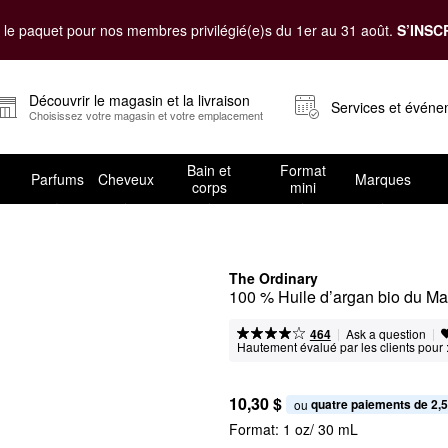
le paquet pour nos membres privilégié(e)s du 1er au 31 août.
S’INSC
Découvrir le magasin et la livraison
Services et évén
Choisissez votre magasin et votre emplacement
Bain et
Format
Parfums
Cheveux
Marques
corps
mini
The Ordinary
100 % Huile d’argan bio du Mar
|
|
Ask a question
464
Hautement évalué par les clients pour 
10,30 $
quatre paiements de 2,5
ou 
Format:
1 oz/ 30 mL