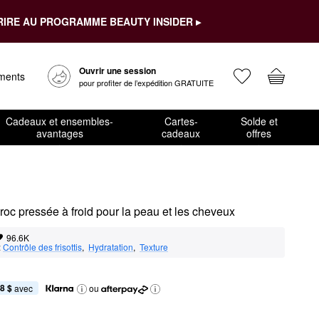
RIRE AU PROGRAMME BEAUTY INSIDER ▸
Ouvrir une session
ements
pour profiter de l’expédition GRATUITE
Cadeaux et ensembles-
Cartes-
Solde et
avantages
cadeaux
offres
oc pressée à froid pour la peau et les cheveux
96.6K
:
Contrôle des frisottis
,  
Hydratation
,  
Texture
8 $
 avec
ou