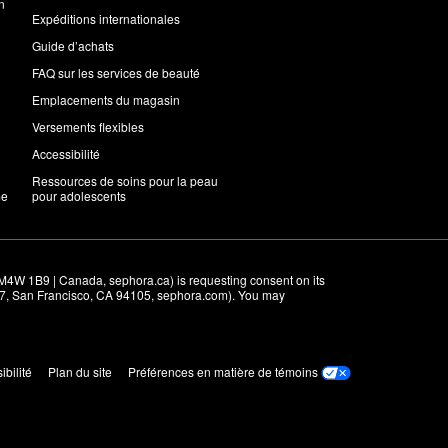
n
Expéditions internationales
Guide d’achats
FAQ sur les services de beauté
Emplacements du magasin
Versements flexibles
Accessibilité
Ressources de soins pour la peau
me
pour adolescents
M4W 1B9 | Canada, sephora.ca) is requesting consent on its 
r 7, San Francisco, CA 94105, sephora.com). You may 
ibilité
Plan du site
Préférences en matière de témoins