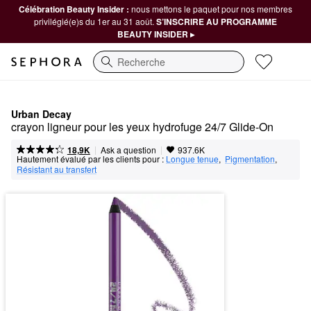
Célébration Beauty Insider :
nous mettons le paquet pour nos membres
privilégié(e)s du 1er au 31 août.
S’INSCRIRE AU PROGRAMME
BEAUTY INSIDER ▸
Recherche
Urban Decay
crayon ligneur pour les yeux hydrofuge 24/7 Glide-On
|
|
Ask a question
18,9K
937.6K
Hautement évalué par les clients pour :
Longue tenue
,  
Pigmentation
,  
Résistant au transfert