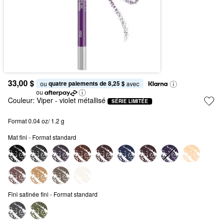
33,00 $
quatre paiements de 8,25 $
ou 
 avec
ou
Couleur:
Viper
- violet métallisé
SÉRIE LIMITÉE
Format 0.04 oz/ 1.2 g
Mat fini - Format standard
Fini satinée fini - Format standard