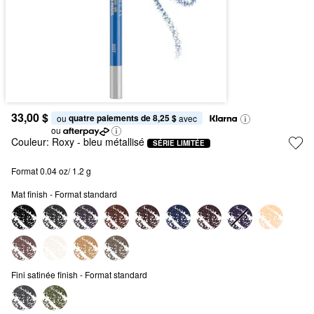
33,00 $
quatre paiements de 8,25 $
ou 
 avec
ou
Couleur:
Roxy
- bleu métallisé
SÉRIE LIMITÉE
Format 0.04 oz/ 1.2 g
Mat finish - Format standard
Fini satinée finish - Format standard