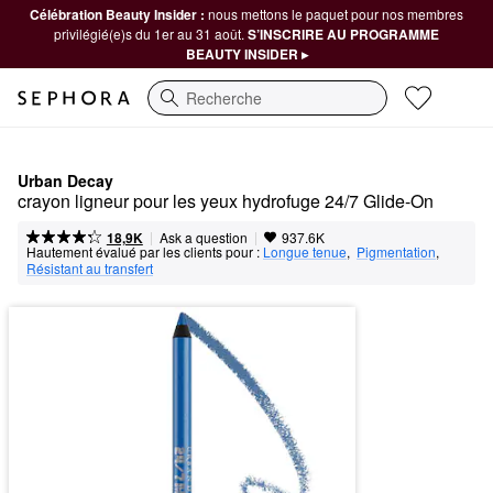
Célébration Beauty Insider :
nous mettons le paquet pour nos membres
privilégié(e)s du 1er au 31 août.
S’INSCRIRE AU PROGRAMME
BEAUTY INSIDER ▸
Recherche
Urban Decay
crayon ligneur pour les yeux hydrofuge 24/7 Glide-On
|
|
Ask a question
18,9K
937.6K
Hautement évalué par les clients pour :
Longue tenue
,  
Pigmentation
,  
Résistant au transfert