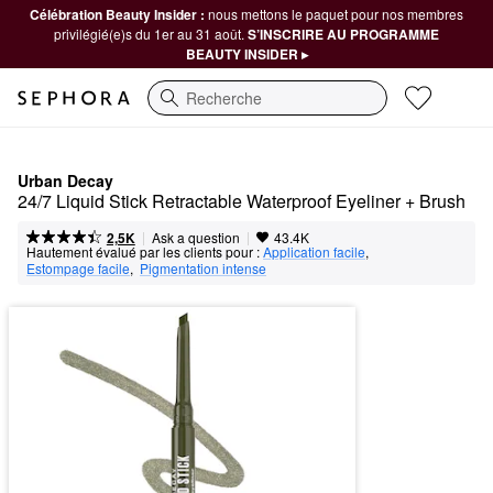
Célébration Beauty Insider :
nous mettons le paquet pour nos membres
privilégié(e)s du 1er au 31 août.
S’INSCRIRE AU PROGRAMME
BEAUTY INSIDER ▸
Recherche
Urban Decay
24/7 Liquid Stick Retractable Waterproof Eyeliner + Brush
|
|
Ask a question
2,5K
43.4K
Hautement évalué par les clients pour :
Application facile
,  
Estompage facile
,  
Pigmentation intense