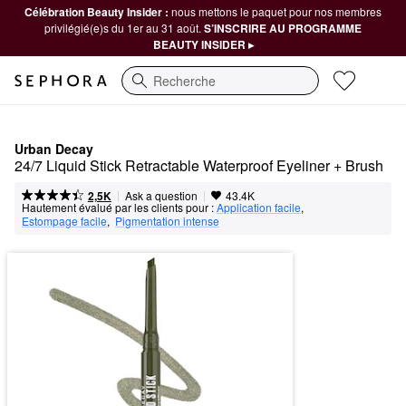
Célébration Beauty Insider :
nous mettons le paquet pour nos membres
privilégié(e)s du 1er au 31 août.
S’INSCRIRE AU PROGRAMME
BEAUTY INSIDER ▸
Recherche
Urban Decay
24/7 Liquid Stick Retractable Waterproof Eyeliner + Brush
|
|
Ask a question
2,5K
43.4K
Hautement évalué par les clients pour :
Application facile
,  
Estompage facile
,  
Pigmentation intense