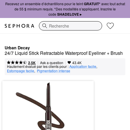
Recevez un ensemble d’échantillons pour le teint
GRATUIT*
avec tout achat
de 55 $ minimum requis. *Des modalités s’appliquent. Inscrire le
code
SHADELOVE ▸
Recherche
Urban Decay
24/7 Liquid Stick Retractable Waterproof Eyeliner + Brush
|
|
Ask a question
2,5K
43.4K
Hautement évalué par les clients pour :
Application facile
,  
Estompage facile
,  
Pigmentation intense