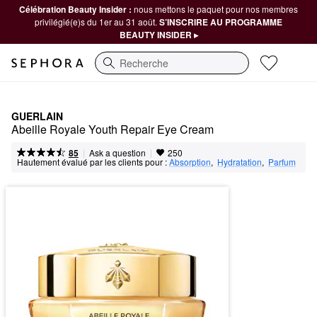
Célébration Beauty Insider :
nous mettons le paquet pour nos membres
privilégié(e)s du 1er au 31 août.
S’INSCRIRE AU PROGRAMME
BEAUTY INSIDER ▸
Recherche
GUERLAIN
Abeille Royale Youth Repair Eye Cream
|
|
Ask a question
85
250
Hautement évalué par les clients pour :
Absorption
,  
Hydratation
,  
Parfum