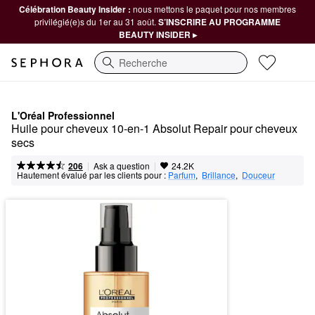
Célébration Beauty Insider :
nous mettons le paquet pour nos membres
privilégié(e)s du 1er au 31 août.
S’INSCRIRE AU PROGRAMME
BEAUTY INSIDER ▸
Recherche
L'Oréal Professionnel
Huile pour cheveux 10-en-1 Absolut Repair pour cheveux 
secs
|
|
Ask a question
206
24.2K
Hautement évalué par les clients pour :
Parfum
,  
Brillance
,  
Douceur