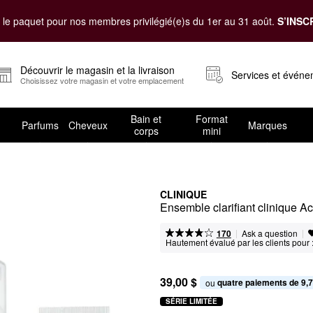
le paquet pour nos membres privilégié(e)s du 1er au 31 août.
S’INSC
Découvrir le magasin et la livraison
Services et évén
Choisissez votre magasin et votre emplacement
Bain et
Format
Parfums
Cheveux
Marques
corps
mini
CLINIQUE
Ensemble clarifiant clinique A
|
|
Ask a question
170
Hautement évalué par les clients pour 
39,00 $
quatre paiements de 9,7
ou 
SÉRIE LIMITÉE