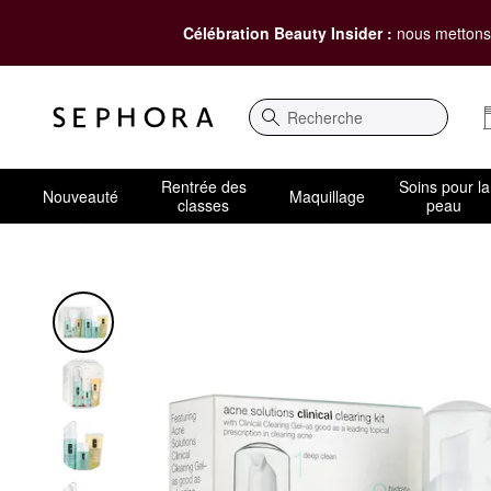
Célébration Beauty Insider :
nous mettons 
Recherche
Rentrée des
Soins pour la
Nouveauté
Maquillage
classes
peau