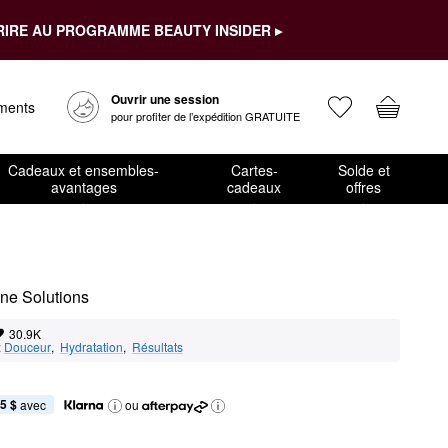
RIRE AU PROGRAMME BEAUTY INSIDER ▸
Ouvrir une session
ements
pour profiter de l’expédition GRATUITE
Cadeaux et ensembles-
Cartes-
Solde et
avantages
cadeaux
offres
cne Solutions
30.9K
:
Douceur
,  
Hydratation
,  
Résultats
5 $
 avec
ou