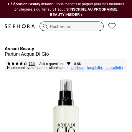
Célébration Beauty Insider :
nous mettons le paquet pour nos membres
privilégié(e)s du 1er au 31 août.
S’INSCRIRE AU PROGRAMME
BEAUTY INSIDER ▸
Recherche
Armani Beauty
Parfum Acqua Di Gio
|
|
Ask a question
739
10.8K
Hautement évalué par les clients pour :
fraîcheur
,  
longévité
,  
masculinité