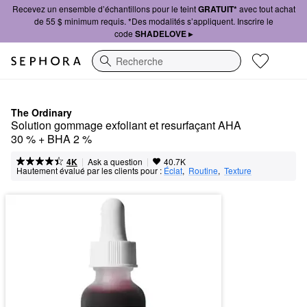
Recevez un ensemble d’échantillons pour le teint
GRATUIT*
avec tout achat
de 55 $ minimum requis. *Des modalités s’appliquent. Inscrire le
code
SHADELOVE ▸
Recherche
The Ordinary
Solution gommage exfoliant et resurfaçant AHA 
30 % + BHA 2 %
|
|
Ask a question
4K
40.7K
Hautement évalué par les clients pour :
Éclat
,  
Routine
,  
Texture