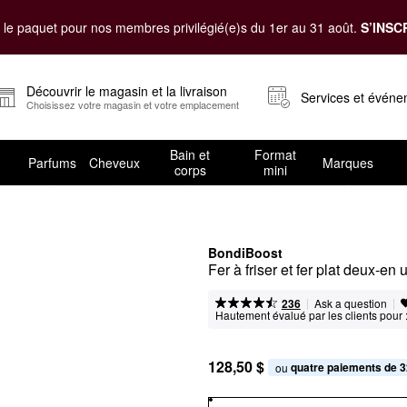
le paquet pour nos membres privilégié(e)s du 1er au 31 août.
S’INSC
Découvrir le magasin et la livraison
Services et évén
Choisissez votre magasin et votre emplacement
Bain et
Format
Parfums
Cheveux
Marques
corps
mini
BondiBoost
Fer à friser et fer plat deux-en 
|
|
Ask a question
236
Hautement évalué par les clients pour 
128,50 $
quatre paiements de 3
ou 