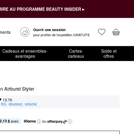
RIRE AU PROGRAMME BEAUTY INSIDER ▸
Ouvrir une session
ements
pour profiter de l’expédition GRATUITE
Cadeaux et ensembles-
Cartes-
Solde et
avantages
cadeaux
offres
un Airburst Styler
13.7K
:
fini
,  
douceur
,  
volume
2,13 $
 avec
ou