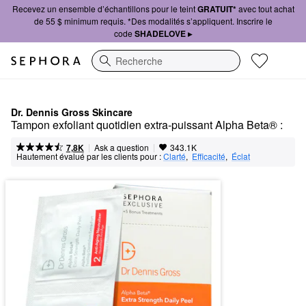
Recevez un ensemble d’échantillons pour le teint
GRATUIT*
avec tout achat
de 55 $ minimum requis. *Des modalités s’appliquent. Inscrire le
code
SHADELOVE ▸
Recherche
Dr. Dennis Gross Skincare
Tampon exfoliant quotidien extra-puissant Alpha Beta® :
|
|
Ask a question
7,8K
343.1K
Hautement évalué par les clients pour :
Clarté
,  
Efficacité
,  
Éclat