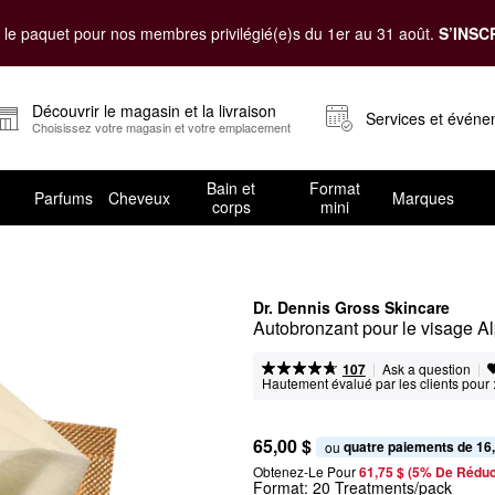
le paquet pour nos membres privilégié(e)s du 1er au 31 août.
S’INSC
Découvrir le magasin et la livraison
Services et évén
Choisissez votre magasin et votre emplacement
Bain et
Format
Parfums
Cheveux
Marques
corps
mini
Dr. Dennis Gross Skincare
Autobronzant pour le visage
|
|
Ask a question
107
Hautement évalué par les clients pour 
65,00 $
quatre paiements de 16
ou 
Obtenez-Le Pour
61,75 $ (5% De Réduc
Format:
20 Treatments/pack