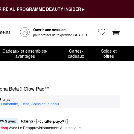
RIRE AU PROGRAMME BEAUTY INSIDER ▸
Ouvrir une session
ements
pour profiter de l’expédition GRATUITE
Cadeaux et ensembles-
Cartes-
Solde et
avantages
cadeaux
offres
 Alpha Beta® Glow Pad™
9.8K
:
Uniformité
,  
Éclat
,  
Soins de la peau
,25 $
 avec
ou
tion) 
Avec Le Réapprovisionnement Automatique