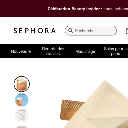
Célébration Beauty Insider :
nous mettons 
Recherche
Rentrée des
Soins pour la
Nouveauté
Maquillage
classes
peau