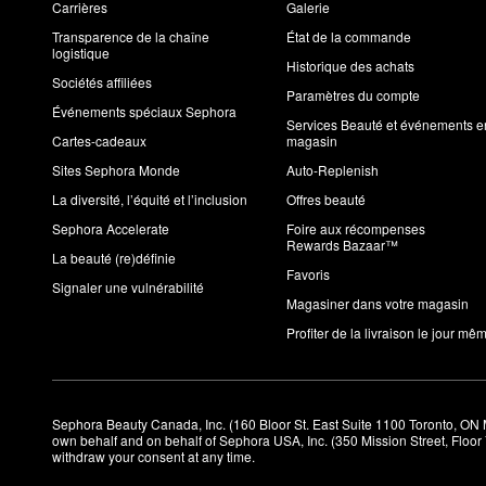
Carrières
Galerie
Transparence de la chaîne
État de la commande
logistique
Historique des achats
Sociétés affiliées
Paramètres du compte
Événements spéciaux Sephora
Services Beauté et événements e
Cartes-cadeaux
magasin
Sites Sephora Monde
Auto-Replenish
La diversité, l’équité et l’inclusion
Offres beauté
Sephora Accelerate
Foire aux récompenses
Rewards Bazaar™
La beauté (re)définie
Favoris
Signaler une vulnérabilité
Magasiner dans votre magasin
Profiter de la livraison le jour mê
Sephora Beauty Canada, Inc. (160 Bloor St. East Suite 1100 Toronto, ON 
own behalf and on behalf of Sephora USA, Inc. (350 Mission Street, Floo
withdraw your consent at any time.