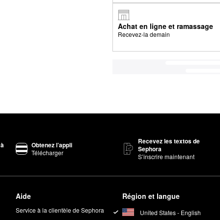
Achat en ligne et ramassage
Recevez-la demain
Recevez les textos de
 à
Obtenez l’appli
Sephora
Télécharger
S’inscrire maintenant
Aide
Région et langue
Service à la clientèle de Sephora
United States - English