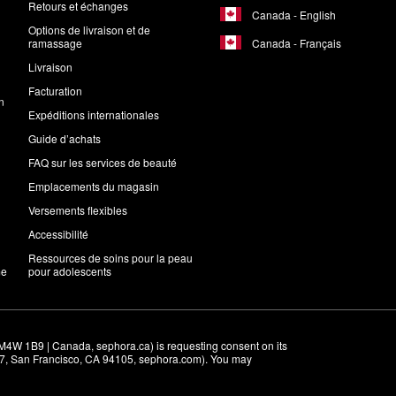
Retours et échanges
Canada - English
Options de livraison et de
Canada - Français
ramassage
Livraison
Facturation
n
Expéditions internationales
Guide d’achats
FAQ sur les services de beauté
Emplacements du magasin
Versements flexibles
Accessibilité
Ressources de soins pour la peau
me
pour adolescents
M4W 1B9 | Canada, sephora.ca) is requesting consent on its 
r 7, San Francisco, CA 94105, sephora.com). You may 