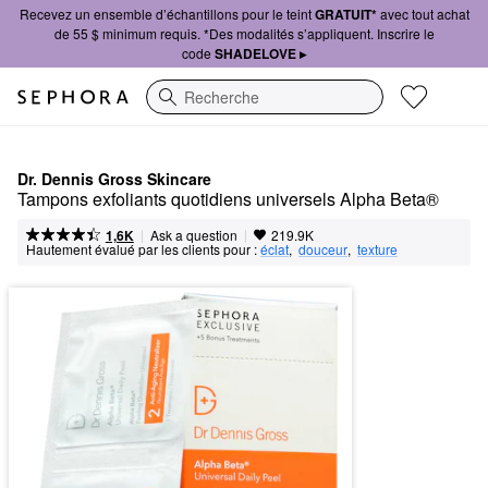
Recevez un ensemble d’échantillons pour le teint
GRATUIT*
avec tout achat
de 55 $ minimum requis. *Des modalités s’appliquent. Inscrire le
code
SHADELOVE ▸
Recherche
Dr. Dennis Gross Skincare
Tampons exfoliants quotidiens universels Alpha Beta®
|
|
Ask a question
1,6K
219.9K
Hautement évalué par les clients pour :
éclat
,  
douceur
,  
texture