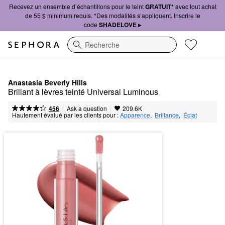
Recevez un ensemble d’échantillons pour le teint
GRATUIT*
avec tout achat
de 55 $ minimum requis. *Des modalités s’appliquent. Inscrire le
code
SHADELOVE ▸
Recherche
Anastasia Beverly Hills
Brillant à lèvres teinté Universal Luminous
|
|
Ask a question
456
209.6K
Hautement évalué par les clients pour :
Apparence
,  
Brillance
,  
Éclat