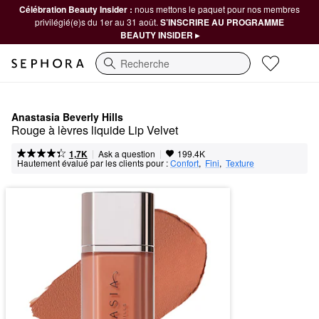
Célébration Beauty Insider :
nous mettons le paquet pour nos membres
privilégié(e)s du 1er au 31 août.
S’INSCRIRE AU PROGRAMME
BEAUTY INSIDER ▸
Recherche
Anastasia Beverly Hills
Rouge à lèvres liquide Lip Velvet
|
|
Ask a question
1,7K
199.4K
Hautement évalué par les clients pour :
Confort
,  
Fini
,  
Texture