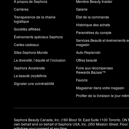
À propos de Sephora
Membre Beauty Insider
Carrières
Galerie
Transparence de la chaîne
État de la commande
logistique
Historique des achats
Sociétés affiliées
Paramètres du compte
Événements spéciaux Sephora
Services Beauté et événements e
Cartes-cadeaux
magasin
Sites Sephora Monde
Auto-Replenish
La diversité, l’équité et l’inclusion
Offres beauté
Sephora Accelerate
Foire aux récompenses
Rewards Bazaar™
La beauté (re)définie
Favoris
Signaler une vulnérabilité
Magasiner dans votre magasin
Profiter de la livraison le jour mê
Sephora Beauty Canada, Inc. (160 Bloor St. East Suite 1100 Toronto, ON 
own behalf and on behalf of Sephora USA, Inc. (350 Mission Street, Floo
withdraw your consent at any time.