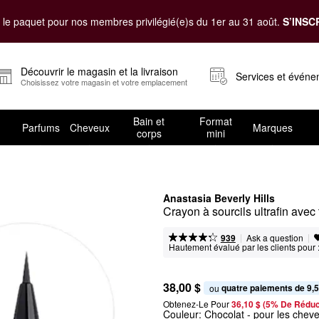
le paquet pour nos membres privilégié(e)s du 1er au 31 août.
S’INSC
Découvrir le magasin et la livraison
Services et évén
Choisissez votre magasin et votre emplacement
Bain et
Format
Parfums
Cheveux
Marques
corps
mini
Anastasia Beverly Hills
Crayon à sourcils ultrafin ave
|
|
Ask a question
939
Hautement évalué par les clients pour 
38,00 $
quatre paiements de 9,5
ou 
Obtenez-Le Pour
36,10 $ (5% De Réduc
Couleur:
Chocolat
- pour les chev