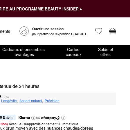
RIRE AU PROGRAMME BEAUTY INSIDER ▸
Ouvrir une session
ements
pour profiter de l’expédition GRATUITE
Cadeaux et ensembles-
Cartes-
Solde et
avantages
cadeaux
offres
c tenue de 24 heures
50K
:
Longévité
,  
Aspect naturel
,  
Précision
0 $
 avec
ou
tion) 
Avec Le Réapprovisionnement Automatique
eux brun moyen avec des nuances chaudes/dorées