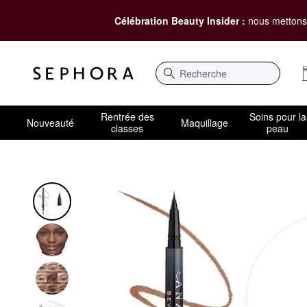
Célébration Beauty Insider :
nous mettons 
Recherche
Rentrée des
Soins pour la
Nouveauté
Maquillage
classes
peau