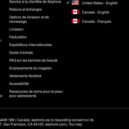
Service à la clientèle de Sephora
United States - English
Retours et échanges
Canada - English
Options de livraison et de
Canada - Français
ramassage
Livraison
Facturation
n
Expéditions internationales
Guide d’achats
FAQ sur les services de beauté
Emplacements du magasin
Versements flexibles
Accessibilité
Ressources de soins pour la peau
me
pour adolescents
M4W 1B9 | Canada, sephora.ca) is requesting consent on its 
r 7, San Francisco, CA 94105, sephora.com). You may 