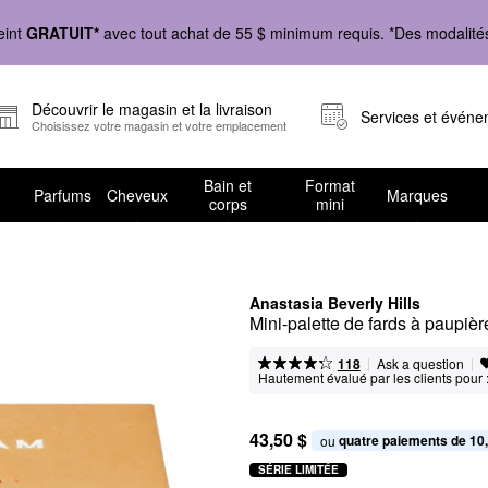
eint
GRATUIT*
avec tout achat de 55 $ minimum requis. *Des modalités 
Découvrir le magasin et la livraison
Services et évén
Choisissez votre magasin et votre emplacement
Bain et
Format
Parfums
Cheveux
Marques
corps
mini
Anastasia Beverly Hills
Mini-palette de fards à paupièr
|
|
Ask a question
118
Hautement évalué par les clients pour 
43,50 $
quatre paiements de 10
ou 
SÉRIE LIMITÉE