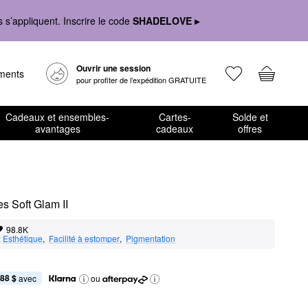
s’appliquent. Inscrire le code
SHADELOVE ▸
Ouvrir une session
ements
pour profiter de l’expédition GRATUITE
Cadeaux et ensembles-
Cartes-
Solde et
avantages
cadeaux
offres
es Soft Glam II
98.8K
:
Esthétique
,  
Facilité à estomper
,  
Pigmentation
,88 $
 avec
ou