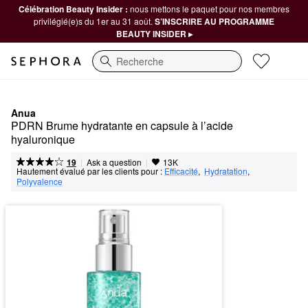
Célébration Beauty Insider :
nous mettons le paquet pour nos membres
privilégié(e)s du 1er au 31 août.
S’INSCRIRE AU PROGRAMME
BEAUTY INSIDER ▸
Recherche
Anua
PDRN Brume hydratante en capsule à l’acide 
hyaluronique
|
|
Ask a question
19
13K
Hautement évalué par les clients pour :
Efficacité
,  
Hydratation
,  
Polyvalence