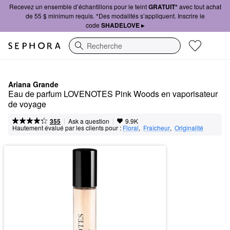
Recevez un ensemble d’échantillons pour le teint
GRATUIT*
avec tout achat
de 55 $ minimum requis. *Des modalités s’appliquent. Inscrire le
code
SHADELOVE ▸
Recherche
Ariana Grande
Eau de parfum LOVENOTES Pink Woods en vaporisateur 
de voyage
|
|
Ask a question
355
9.9K
Hautement évalué par les clients pour :
Floral
,  
Fraîcheur
,  
Originalité