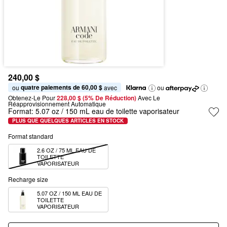
240,00 $
quatre paiements de 60,00 $
ou 
 avec
ou
Obtenez-Le Pour
228,00 $ (5% De Réduction) 
Avec Le 
Réapprovisionnement Automatique
Format:
5.07 oz / 150 mL eau de toilette vaporisateur
PLUS QUE QUELQUES ARTICLES EN STOCK
Format standard
2.6 OZ / 75 ML EAU DE 
TOILETTE 
VAPORISATEUR
Recharge size
5.07 OZ / 150 ML EAU DE 
TOILETTE 
VAPORISATEUR