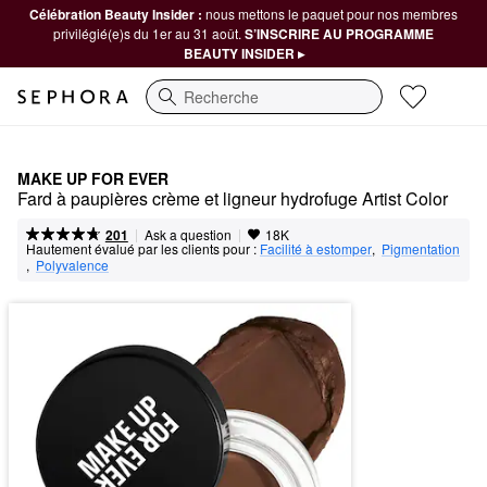
Célébration Beauty Insider :
nous mettons le paquet pour nos membres
privilégié(e)s du 1er au 31 août.
S’INSCRIRE AU PROGRAMME
BEAUTY INSIDER ▸
Recherche
MAKE UP FOR EVER
Fard à paupières crème et ligneur hydrofuge Artist Color
|
|
Ask a question
201
18K
Hautement évalué par les clients pour :
Facilité à estomper
,  
Pigmentation
,  
Polyvalence